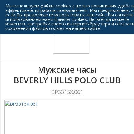
Сеть часовых салонов г. Челябинска
Мы используем файлы cookies с целью повышения удобст
эффективности работы пользователя. Мы предполагаем, ч
если Вы продолжаете использовать наш сайт, Вы согласны
использованием нами файлов cookies. Вы всегда можете
изменить настройки своего интернет-браузера и отказать
сохранения файлов cookies на нашем сайте.
Мужские часы
BEVERLY HILLS POLO CLUB
BP3315X.061