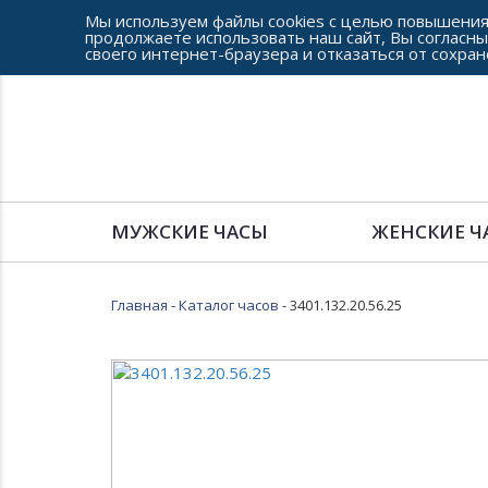
Мы используем файлы cookies с целью повышения
продолжаете использовать наш сайт, Вы согласны
своего интернет-браузера и отказаться от сохран
Сеть часовых салонов г. Челябинска
МУЖСКИЕ ЧАСЫ
ЖЕНСКИЕ Ч
Главная
-
Каталог часов
- 3401.132.20.56.25