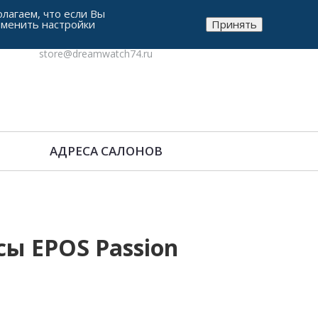
лагаем, что если Вы
зменить настройки
Принять
8-912-771-38-05
store@dreamwatch74.ru
АДРЕСА САЛОНОВ
ы EPOS Passion