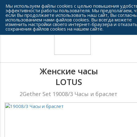
Сеть часовых салонов г. Челябинска
Мы используем файлы cookies с целью повышения удобст
эффективности работы пользователя. Мы предполагаем, ч
если Вы продолжаете использовать наш сайт, Вы согласны
использованием нами файлов cookies. Вы всегда можете
изменить настройки своего интернет-браузера и отказать
сохранения файлов cookies на нашем сайте.
Женские часы
LOTUS
2Gether Set 19008/3 Часы и браслет