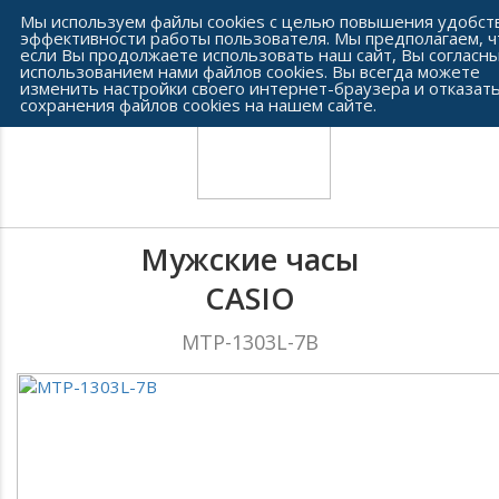
Сеть часовых салонов г. Челябинска
Мы используем файлы cookies с целью повышения удобст
эффективности работы пользователя. Мы предполагаем, ч
если Вы продолжаете использовать наш сайт, Вы согласны
использованием нами файлов cookies. Вы всегда можете
изменить настройки своего интернет-браузера и отказать
сохранения файлов cookies на нашем сайте.
Мужские часы
CASIO
MTP-1303L-7B