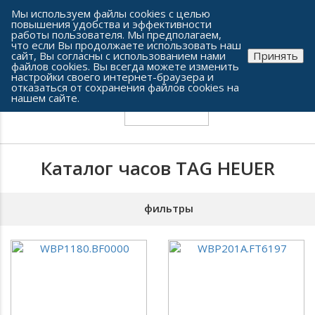
Сеть часовых салонов г. Челябинска
Мы используем файлы cookies с целью
повышения удобства и эффективности
работы пользователя. Мы предполагаем,
что если Вы продолжаете использовать наш
сайт, Вы согласны с использованием нами
Принять
файлов cookies. Вы всегда можете изменить
настройки своего интернет-браузера и
отказаться от сохранения файлов cookies на
нашем сайте.
Каталог часов TAG HEUER
фильтры