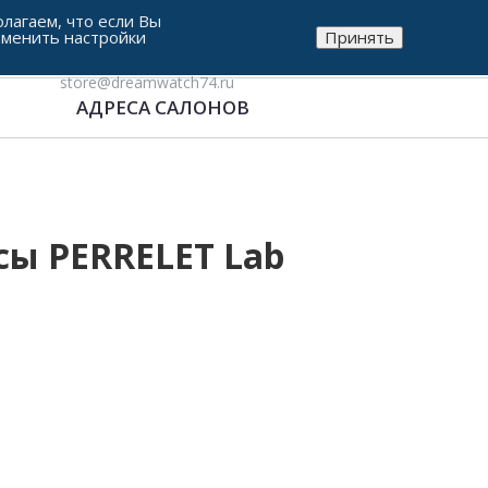
лагаем, что если Вы
зменить настройки
Принять
8-912-771-38-05
store@dreamwatch74.ru
АДРЕСА САЛОНОВ
ы PERRELET Lab