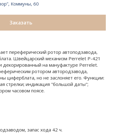
вор”, Коммуны, 60
Заказать
чает переферический ротор автоподзавода,
лата. Швейцарский механизм Perrelet P-421
 декорированный на мануфактуре Perrelet.
реферическим ротором автородзавода,
ны циферблата, но не заслоняет его. Функции:
ная стрелки; индикация "большой даты";
ором часовом поясе.
одзаводом, запас хода 42 ч.