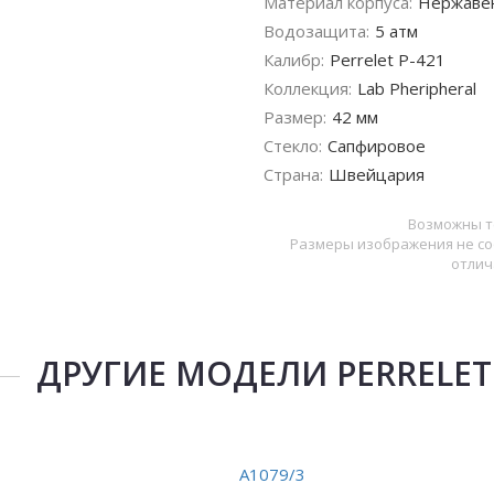
Материал корпуса:
Нержаве
Водозащита:
5 атм
Калибр:
Perrelet P-421
Коллекция:
Lab Pheripheral
Размер:
42 мм
Стекло:
Сапфировое
Страна:
Швейцария
Возможны т
Размеры изображения не со
отлич
ДРУГИЕ МОДЕЛИ PERRELET