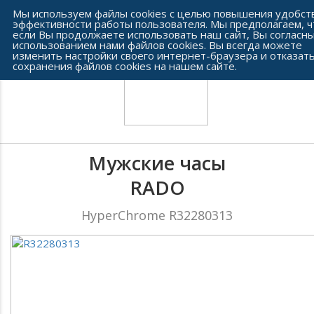
Сеть часовых салонов г. Челябинска
Мы используем файлы cookies с целью повышения удобст
эффективности работы пользователя. Мы предполагаем, ч
если Вы продолжаете использовать наш сайт, Вы согласны
использованием нами файлов cookies. Вы всегда можете
изменить настройки своего интернет-браузера и отказать
сохранения файлов cookies на нашем сайте.
Мужские часы
RADO
HyperChrome R32280313