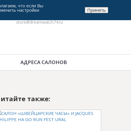
лагаем, что если Вы
зменить настройки
Принять
8-912-771-38-05
store@dreamwatch74.ru
АДРЕСА САЛОНОВ
итайте также: