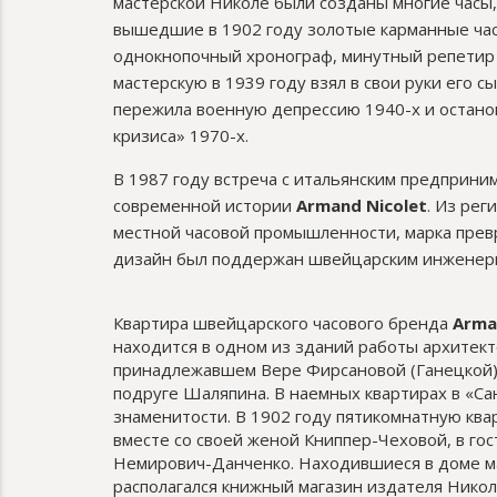
мастерской Николе были созданы многие часы,
вышедшие в 1902 году золотые карманные час
однокнопочный хронограф, минутный репетир 
мастерскую в 1939 году взял в свои руки его 
пережила военную депрессию 1940-х и остано
кризиса» 1970-х.
В 1987 году встреча с итальянским предприни
современной истории
Armand Nicolet
. Из рег
местной часовой промышленности, марка прев
дизайн был поддержан швейцарским инженерн
Квартира швейцарского часового бренда
Arma
находится в одном из зданий работы архитек
принадлежавшем Вере Фирсановой (Ганецкой),
подруге Шаляпина. В наемных квартирах в «Са
знаменитости. В 1902 году пятикомнатную ква
вместе со своей женой Книппер-Чеховой, в гос
Немирович-Данченко. Находившиеся в доме ма
располагался книжный магазин издателя Нико