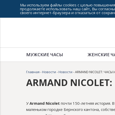
Мы используем файлы cookies с целью повышения
продолжаете использовать наш сайт, Вы согласны
своего интернет-браузера и отказаться от сохран
Сеть часовых салонов г. Челябинска
МУЖСКИЕ ЧАСЫ
ЖЕНСКИЕ Ч
Главная
-
Новости
-
Новости
- ARMAND NICOLET: ЧАСЫ
ARMAND NICOLET:
У
Armand Nicolet
почти 150-летняя история. 
маленьком городке Бернского кантона, собствен