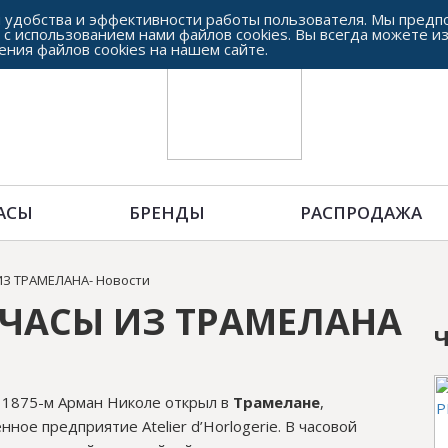
 удобства и эффективности работы пользователя. Мы предпо
 с использованием нами файлов cookies. Вы всегда можете и
ения файлов cookies на нашем сайте.
АСЫ
БРЕНДЫ
РАСПРОДАЖА
 ИЗ ТРАМЕЛАНА- Новости
 ЧАСЫ ИЗ ТРАМЕЛАНА
Ч
В 1875-м Арман Николе открыл в
Трамелане
,
ное предприятие Atelier d’Horlogerie. В часовой