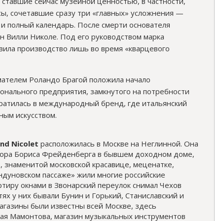
 ставшие сейчас музейной ценностью, в частности,
ы, сочетавшие сразу три «главных» усложнения —
и полный календарь. После смерти основателя
сын Вилли Николе. Под его руководством марка
вила производство лишь во время «кварцевого
мателем Роландо Брагой положила начало
ионального предприятия, замкнутого на потребности
ратилась в международный бренд, где итальянский
ым искусством.
nd Nicolet
расположилась в Москве на Неглинной. Она
тора Бориса Фрейденберга в бывшем доходном доме,
 знаменитой московской красавице, меценатке,
ндуновском пассаже» жили многие российские
ртиру окнами в Звонарский переулок снимал Чехов
тях у них бывали Бунин и Горький, Станиславский и
газины были известны всей Москве, здесь
лая Мамонтова, магазин музыкальных инструментов