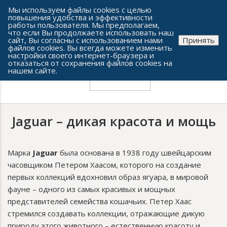
Сеть часовых салонов г. Челябинска
Мы используем файлы cookies с целью
повышения удобства и эффективности
работы пользователя. Мы предполагаем,
что если Вы продолжаете использовать наш
сайт, Вы согласны с использованием нами
Принять
файлов cookies. Вы всегда можете изменить
настройки своего интернет-браузера и
отказаться от сохранения файлов cookies на
нашем сайте.
Jaguar – дикая красота и мощь
Марка
Jaguar
была основана в 1938 году швейцарским
часовщиком Петером Хаасом, которого на создание
первых коллекций вдохновил образ ягуара, в мировой
фауне – одного из самых красивых и мощных
представителей семейства кошачьих. Петер Хаас
стремился создавать коллекции, отражающие дикую
природу этого животного – естественную красоту и