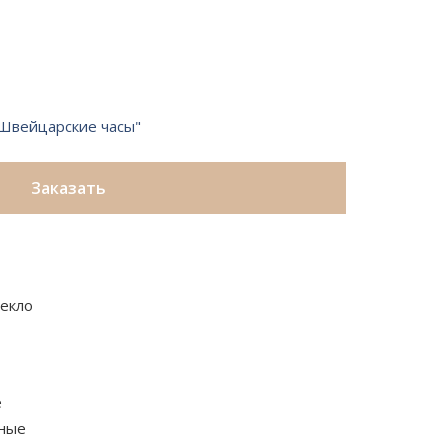
 "Швейцарские часы"
Заказать
текло
е
ные