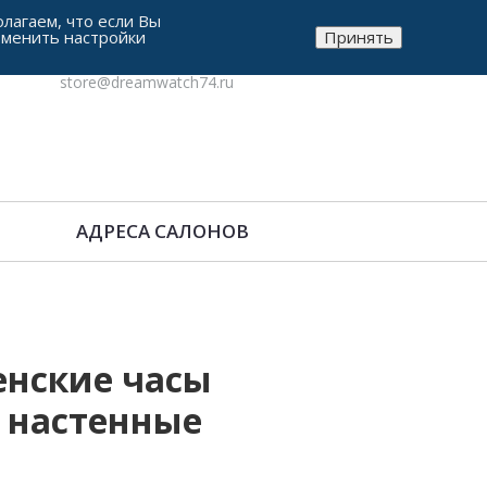
лагаем, что если Вы
зменить настройки
Принять
8-912-771-38-05
store@dreamwatch74.ru
АДРЕСА САЛОНОВ
нские часы
 настенные