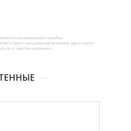
ехнические изменения и ошибки.
ответствуют натуральной величине. Цвета могут
аться от цветов оригинала.
СТЕННЫЕ