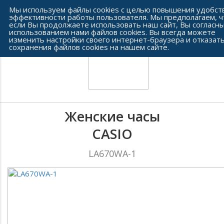
Сеть часовых салонов г. Челябинска
Мы используем файлы cookies с целью повышения удобст
эффективности работы пользователя. Мы предполагаем, ч
если Вы продолжаете использовать наш сайт, Вы согласны
использованием нами файлов cookies. Вы всегда можете
изменить настройки своего интернет-браузера и отказать
сохранения файлов cookies на нашем сайте.
Женские часы
CASIO
LA670WA-1