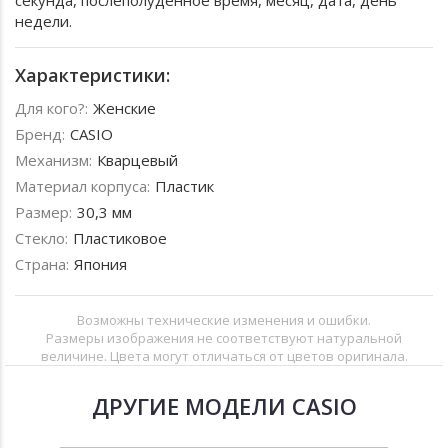
секунда, послеполуденное время, месяц, дата, день
недели.
Характеристики:
Для кого?:
Женские
Бренд:
CASIO
Механизм:
Кварцевый
Материал корпуса:
Пластик
Размер:
30,3 мм
Стекло:
Пластиковое
Страна:
Япония
Возможны технические изменения и ошибки.
Размеры изображения не соответствуют натуральной
величине. Цвета могут отличаться от цветов оригинала.
ДРУГИЕ МОДЕЛИ CASIO