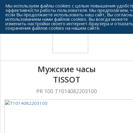
Сеть часовых салонов г. Челябинска
Мы используем файлы cookies с целью повышения удобст
эффективности работы пользователя. Мы предполагаем, ч
если Вы продолжаете использовать наш сайт, Вы согласны
использованием нами файлов cookies. Вы всегда можете
изменить настройки своего интернет-браузера и отказать
сохранения файлов cookies на нашем сайте.
Мужские часы
TISSOT
PR 100 T1014082203100