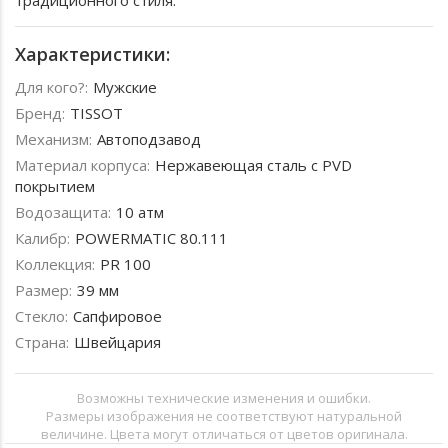
традиционного стиля.
Характеристики:
Для кого?:
Мужские
Бренд:
TISSOT
Механизм:
Автоподзавод
Материал корпуса:
Нержавеющая сталь с PVD
покрытием
Водозащита:
10 атм
Калибр:
POWERMATIC 80.111
Коллекция:
PR 100
Размер:
39 мм
Стекло:
Сапфировое
Страна:
Швейцария
Возможны технические изменения и ошибки.
Размеры изображения не соответствуют натуральной
величине. Цвета могут отличаться от цветов оригинала.