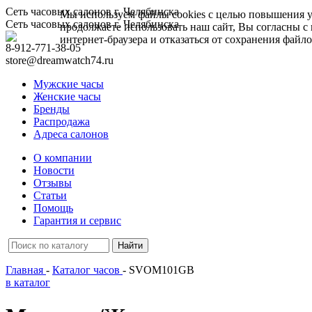
Сеть часовых салонов г. Челябинска
Мы используем файлы cookies с целью повышения у
Сеть часовых салонов г. Челябинска
продолжаете использовать наш сайт, Вы согласны с
интернет-браузера и отказаться от сохранения файло
8-912-771-38-05
store@dreamwatch74.ru
Мужские часы
Женские часы
Бренды
Распродажа
Адреса салонов
О компании
Новости
Отзывы
Статьи
Помощь
Гарантия и сервис
Главная
-
Каталог часов
- SVOM101GB
в каталог