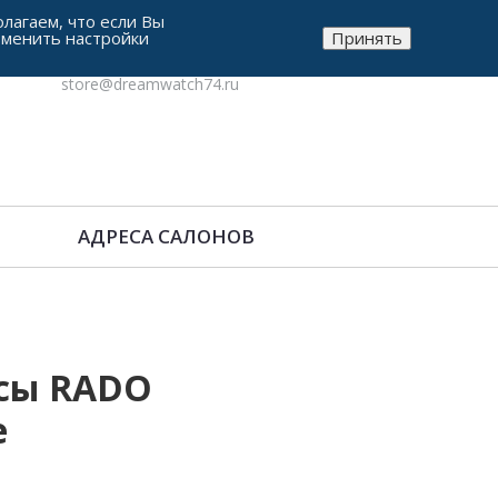
лагаем, что если Вы
зменить настройки
Принять
8-912-771-38-05
store@dreamwatch74.ru
АДРЕСА САЛОНОВ
сы RADO
e