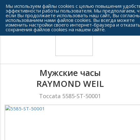
Сеть часовых салонов г. Челябинска
Мы используем файлы cookies с целью повышения удобст
эффективности работы пользователя. Мы предполагаем, ч
если Вы продолжаете использовать наш сайт, Вы согласны
использованием нами файлов cookies. Вы всегда можете
изменить настройки своего интернет-браузера и отказать
сохранения файлов cookies на нашем сайте.
Мужские часы
RAYMOND WEIL
Toccata 5585-ST-50001