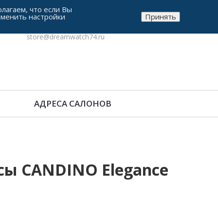
лагаем, что если Вы
зменить настройки
Принять
8-912-771-38-05
store@dreamwatch74.ru
АДРЕСА САЛОНОВ
сы CANDINO Elegance