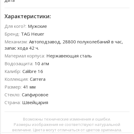
дата
Характеристики:
Для кого?:
Мужские
Бренд:
TAG Heuer
Механизм:
Автоподзавод, 28800 полуколебаний в час,
запас хода 42 ч.
Материал корпуса:
Нержавеющая сталь
Водозащита:
10 атм
Калибр:
Calibre 16
Коллекция:
Carrera
Размер:
41 мм
Стекло:
Сапфировое
Страна:
Швейцария
Возможны технические изменения и ошибки.
Размеры изображения не соответствуют натуральной
величине. Цвета могут отличаться от цветов оригинала.