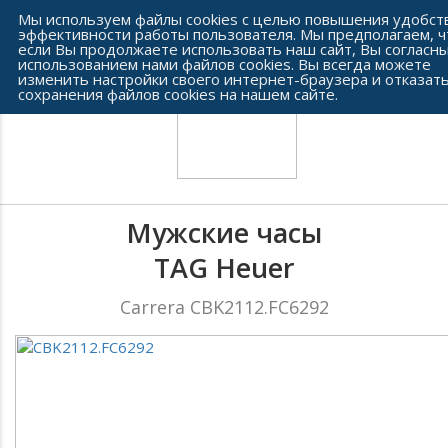
Сеть часовых салонов г. Челябинска
Мы используем файлы cookies с целью повышения удобст
эффективности работы пользователя. Мы предполагаем, ч
если Вы продолжаете использовать наш сайт, Вы согласны
использованием нами файлов cookies. Вы всегда можете
изменить настройки своего интернет-браузера и отказать
сохранения файлов cookies на нашем сайте.
Мужские часы
TAG Heuer
Carrera CBK2112.FC6292