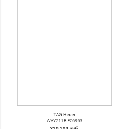
TAG Heuer
WAY211B.FC6363
310 100 руб.