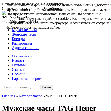
Сеть часовых салонов г. Челябинска
Мы используем файлы cookies с целью повышения удобства 
Сеть часовых салонов г. Челябинска
эффективности работы пользователя. Мы предполагаем, что 
Вы продолжаете использовать наш сайт, Вы согласны с
8-912-771-38-05
использованием нами файлов cookies. Вы всегда можете изм
store@dreamwatch74.ru
настройки своего интернет-браузера и отказаться от сохране
файлов cookies на нашем сайте.
Мужские часы
Женские часы
Бренды
Распродажа
Адреса салонов
О компании
Новости
Отзывы
Статьи
Помощь
Гарантия и сервис
Главная
-
Каталог часов
- WBD1111.BA0928
Мужские часы TAG Heuer