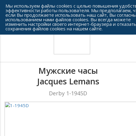
Сеть часовых салонов г. Челябинска
Мы используем файлы cookies с целью повышения удобст
эффективности работы пользователя. Мы предполагаем, ч
если Вы продолжаете использовать наш сайт, Вы согласны
использованием нами файлов cookies. Вы всегда можете
изменить настройки своего интернет-браузера и отказать
сохранения файлов cookies на нашем сайте.
Мужские часы
Jacques Lemans
Derby 1-1945D