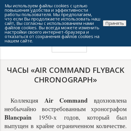
Сеть часовых салонов г. Челябинска
Мы используем файлы cookies с целью
повышения удобства и эффективности
работы пользователя. Мы предполагаем,
что если Вы продолжаете использовать наш
сайт, Вы согласны с использованием нами
Принять
файлов cookies. Вы всегда можете изменить
настройки своего интернет-браузера и
отказаться от сохранения файлов cookies на
нашем сайте.
ЧАСЫ «AIR COMMAND FLYBACK
CHRONOGRAPH»
Air Command
Коллекция
вдохновлена
необычайно востребованным хронографом
Blancpain
1950-х годов, который был
выпущен в крайне ограниченном количестве.