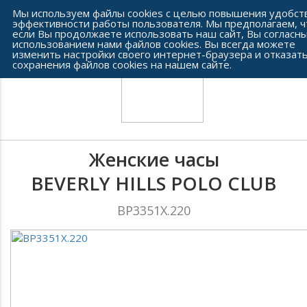
Сеть часовых салонов г. Челябинска
Мы используем файлы cookies с целью повышения удобст
эффективности работы пользователя. Мы предполагаем, ч
если Вы продолжаете использовать наш сайт, Вы согласны
использованием нами файлов cookies. Вы всегда можете
изменить настройки своего интернет-браузера и отказать
сохранения файлов cookies на нашем сайте.
Женские часы
BEVERLY HILLS POLO CLUB
BP3351X.220