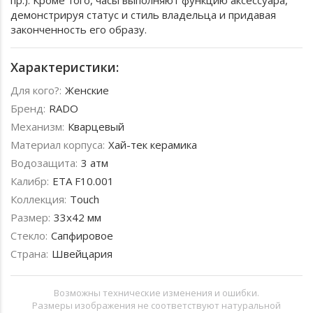
пр.). Кроме того, часы выполняют функцию аксессуара,
демонстрируя статус и стиль владельца и придавая
законченность его образу.
Характеристики:
Для кого?:
Женские
Бренд:
RADO
Механизм:
Кварцевый
Материал корпуса:
Хай-тек керамика
Водозащита:
3 атм
Калибр:
ETA F10.001
Коллекция:
Touch
Размер:
33х42 мм
Стекло:
Сапфировое
Страна:
Швейцария
Возможны технические изменения и ошибки.
Размеры изображения не соответствуют натуральной