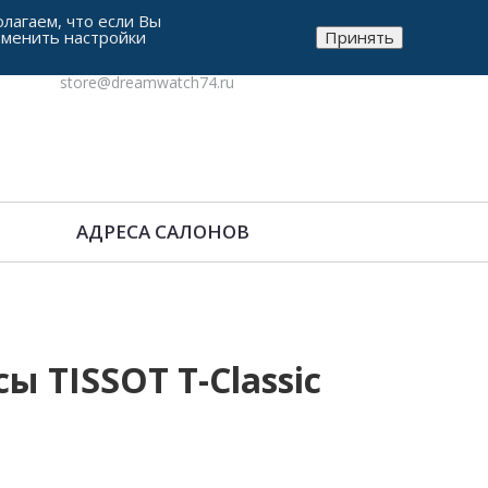
лагаем, что если Вы
зменить настройки
Принять
8-912-771-38-05
store@dreamwatch74.ru
АДРЕСА САЛОНОВ
 TISSOT T-Classic