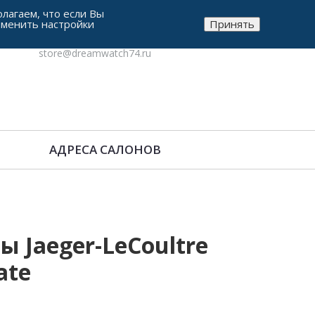
лагаем, что если Вы
зменить настройки
Принять
8-912-771-38-05
store@dreamwatch74.ru
АДРЕСА САЛОНОВ
 Jaeger-LeCoultre
ate