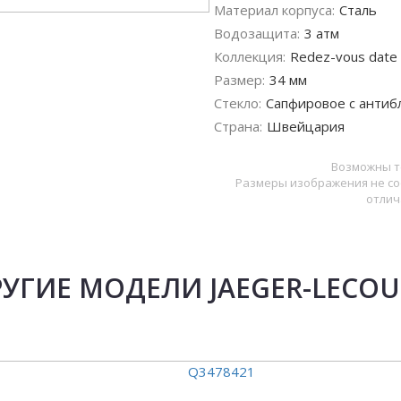
Материал корпуса:
Сталь
Водозащита:
3 атм
Коллекция:
Redez-vous date
Размер:
34 мм
Стекло:
Сапфировое с антиб
Страна:
Швейцария
Возможны т
Размеры изображения не со
отлич
УГИЕ МОДЕЛИ JAEGER-LECOU