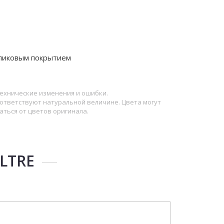
ликовым покрытием
ехнические изменения и ошибки.
ответствуют натуральной величине. Цвета могут
аться от цветов оригинала.
LTRE