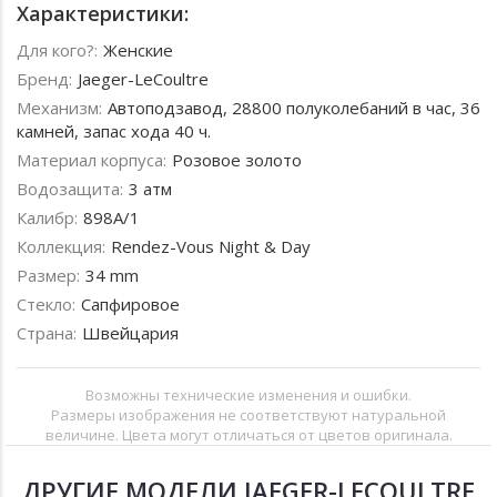
Характеристики:
Для кого?:
Женские
Бренд:
Jaeger-LeCoultre
Механизм:
Автоподзавод, 28800 полуколебаний в час, 36
камней, запас хода 40 ч.
Материал корпуса:
Розовое золото
Водозащита:
3 атм
Калибр:
898A/1
Коллекция:
Rendez-Vous Night & Day
Размер:
34 mm
Стекло:
Сапфировое
Страна:
Швейцария
Возможны технические изменения и ошибки.
Размеры изображения не соответствуют натуральной
величине. Цвета могут отличаться от цветов оригинала.
ДРУГИЕ МОДЕЛИ JAEGER-LECOULTRE