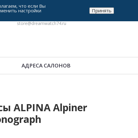
лагаем, что если Вы
зменить настройки
Принять
8-912-771-38-05
store@dreamwatch74.ru
АДРЕСА САЛОНОВ
ы ALPINA Alpiner
onograph