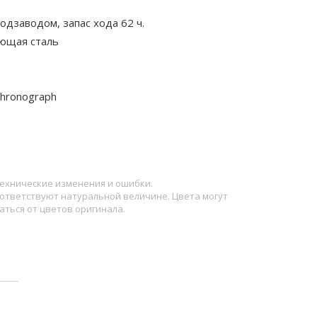
одзаводом, запас хода 62 ч.
ющая сталь
Chronograph
ехнические изменения и ошибки.
ответствуют натуральной величине. Цвета могут
аться от цветов оригинала.