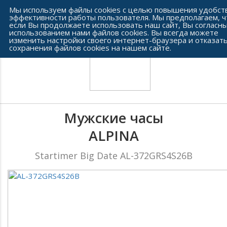
Сеть часовых салонов г. Челябинска
Мы используем файлы cookies с целью повышения удобст
эффективности работы пользователя. Мы предполагаем, ч
если Вы продолжаете использовать наш сайт, Вы согласны
использованием нами файлов cookies. Вы всегда можете
изменить настройки своего интернет-браузера и отказать
сохранения файлов cookies на нашем сайте.
Мужские часы
ALPINA
Startimer Big Date AL-372GRS4S26B