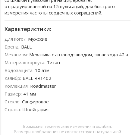
со шкалой пульсометра на циферблате,
отградуированной на 15 пульсаций, для быстрого
измерения частоты сердечных сокращений.
Характеристики:
Для кого?:
Мужские
Бренд:
BALL
Механизм:
Механика с автоподзаводом, запас хода 42 ч.
Материал корпуса:
Титан
Водозащита:
10 атм
Калибр:
BALL RR1402
Коллекция:
Roadmaster
Размер:
41 мм
Стекло:
Сапфировое
Страна:
Швейцария
Возможны технические изменения и ошибки.
Размеры изображения не соответствуют натуральной