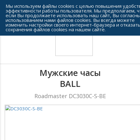
Сеть часовых салонов г. Челябинска
Мы используем файлы cookies с целью повышения удобст
эффективности работы пользователя. Мы предполагаем, ч
если Вы продолжаете использовать наш сайт, Вы согласны
использованием нами файлов cookies. Вы всегда можете
изменить настройки своего интернет-браузера и отказать
сохранения файлов cookies на нашем сайте.
Мужские часы
BALL
Roadmaster DC3030C-S-BE