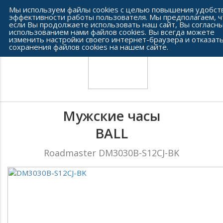
Сеть часовых салонов г. Челябинска
Мы используем файлы cookies с целью повышения удобст
эффективности работы пользователя. Мы предполагаем, ч
если Вы продолжаете использовать наш сайт, Вы согласны
использованием нами файлов cookies. Вы всегда можете
изменить настройки своего интернет-браузера и отказать
сохранения файлов cookies на нашем сайте.
Мужские часы
BALL
Roadmaster DM3030B-S12CJ-BK